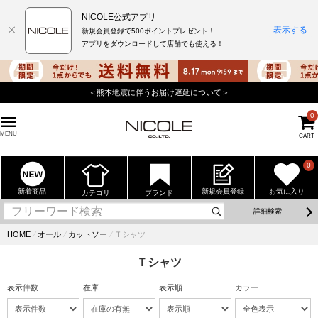
NICOLE公式アプリ
表示する
新規会員登録で500ポイントプレゼント！
アプリをダウンロードして店舗でも使える！
＜熊本地震に伴うお届け遅延について＞
0
MENU
CART
0
新着商品
新規会員登録
お気に入り
カテゴリ
ブランド
詳細検索
HOME
⁄
オール
⁄
カットソー
⁄
Ｔシャツ
Ｔシャツ
表示件数
在庫
表示順
カラー