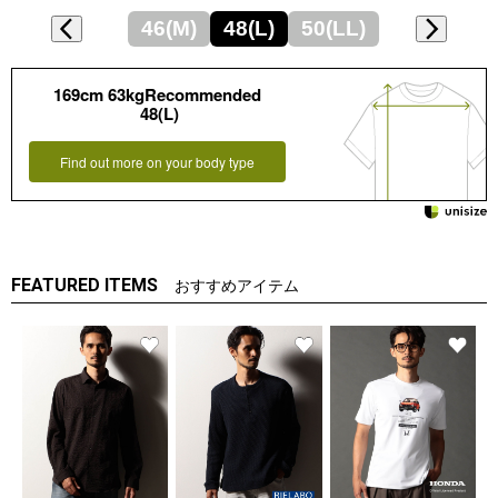
46(M)
48(L)
50(LL)
169cm 63kgRecommended
48(L)
Find out more on your body type
FEATURED ITEMS
おすすめアイテム