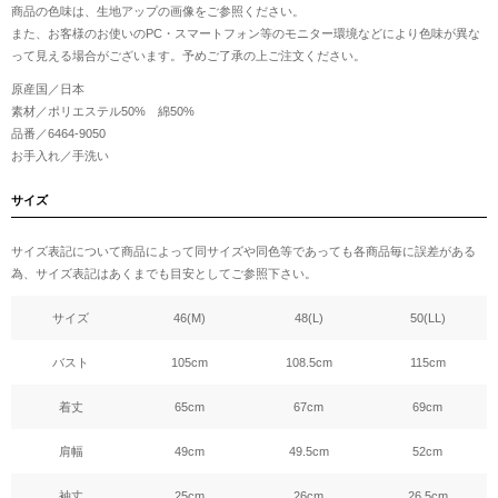
商品の色味は、生地アップの画像をご参照ください。
また、お客様のお使いのPC・スマートフォン等のモニター環境などにより色味が異な
って見える場合がございます。予めご了承の上ご注文ください。
原産国／日本
素材／ポリエステル50% 綿50%
品番／6464-9050
お手入れ／手洗い
サイズ
サイズ表記について商品によって同サイズや同色等であっても各商品毎に誤差がある
為、サイズ表記はあくまでも目安としてご参照下さい。
サイズ
46(M)
48(L)
50(LL)
バスト
105cm
108.5cm
115cm
着丈
65cm
67cm
69cm
肩幅
49cm
49.5cm
52cm
袖丈
25cm
26cm
26.5cm