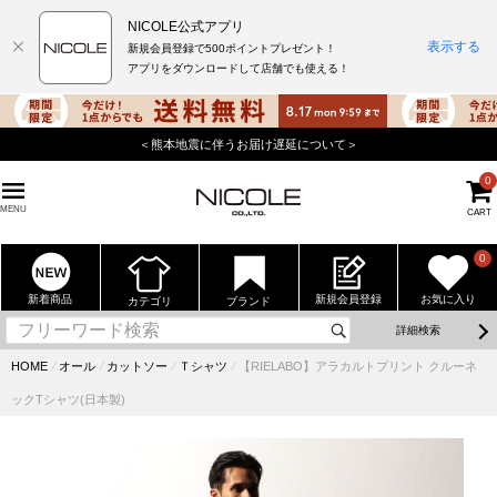
NICOLE公式アプリ
表示する
新規会員登録で500ポイントプレゼント！
アプリをダウンロードして店舗でも使える！
＜熊本地震に伴うお届け遅延について＞
0
MENU
CART
0
新着商品
新規会員登録
お気に入り
カテゴリ
ブランド
詳細検索
HOME
⁄
オール
⁄
カットソー
⁄
Ｔシャツ
⁄
【RIELABO】アラカルトプリント クルーネ
ックTシャツ(日本製)