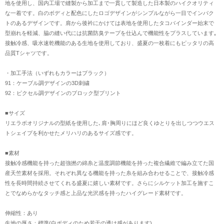
地を使用し、国内工場で縫製から加工まで一貫して製造した日本製のハイクオリティ
な一着です。白のボディと配色にしたロゴデザインがシンプルながら一目でインパク
トのあるデザインです。肩から後衿にかけては表地を使用したタコバインダー始末で
型崩れを軽減、脇の縫い代には抗菌防臭テープを仕込んで機能性をプラスしています｡
接触冷感、吸水速乾機能のある生地を使用しており、盛夏の一枚着にもピッタリの高
品質Tシャツです。
・加工手法（いずれもカラーはブラック）
91：ケーブル調デザインの3D刺繍
92：ピクセル調デザインのブロック型プリント
■サイズ
リエラボオリジナルの型紙を使用した､肩･胸周りにほど良くゆとりを出しつつウエス
トシェイプを利かせたメリハリのあるサイズ感です。
■素材
接触冷感機能を持った超強撚の綿糸と温度調節機能を持った複合繊維で編み立てた国
産天竺素材を採用。それぞれ異なる機能を持った糸を組み合わせることで、接触冷感
性を長時間持続させてくれる盛夏に嬉しい素材です。さらにシルケット加工を施すこ
とでなめらかなタッチ感と上品な光沢感を持ったハイグレード素材です。
伸縮性：あり
生地の厚さ：標準(白ボディのため若干の透け感があります)