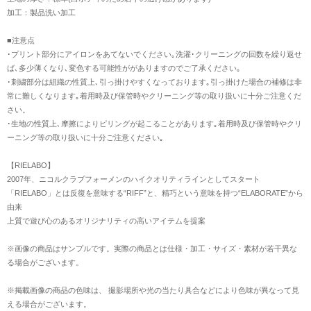
加工：製品洗い加工
■注意点
･プリント部分にアイロンをあてないでください｡洗濯･クリーニングの回数を繰り返せ
ば､多少薄くなり､変色する可能性ががありますのでご了承ください｡
･刺繍部分は組織の性質上､引っ掛けやすくなっております｡引っ掛けた場合の補修は非
常に難しくなります｡着用時及び保管時やクリーニング等の取り扱いに十分ご注意くだ
さい。
･生地の性質上､摩擦によりピリングが起こることがあります｡着用時及び保管時やクリ
ーニング等の取り扱いに十分ご注意ください｡
【RIELABO】
2007年、ニコルクラブフォーメンのハイクオリティラインとしてスタート
「RIELABO」とは反復を意味する“RIFF”と、精巧という意味を持つ“ELABORATE”から
由来
上質で遊び心のあるオリジナリティの高いアイテムを提案
※画像の商品はサンプルです。実際の商品とは仕様・加工・サイズ・素材が若干異な
る場合がございます。
※掲載画像の商品の色味は、 撮影場所や光の当たり具合などにより色味が異なって見
える場合がございます。