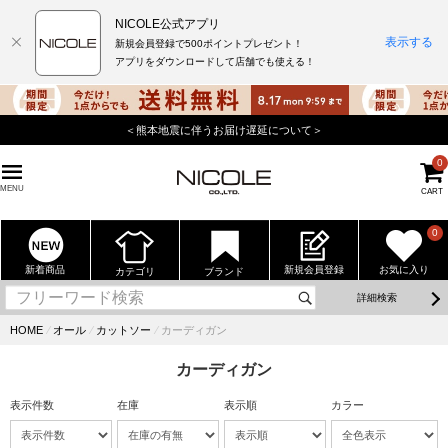
NICOLE公式アプリ
表示する
新規会員登録で500ポイントプレゼント！
アプリをダウンロードして店舗でも使える！
＜熊本地震に伴うお届け遅延について＞
0
MENU
CART
0
新着商品
新規会員登録
お気に入り
カテゴリ
ブランド
詳細検索
HOME
⁄
オール
⁄
カットソー
⁄
カーディガン
カーディガン
表示件数
在庫
表示順
カラー