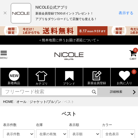
NICOLE公式アプリ
表示する
新規会員登録で500ポイントプレゼント！
アプリをダウンロードして店舗でも使える！
＜熊本地震に伴うお届け遅延について＞
店
0
MENU
CART
0
新着商品
新規会員登録
お気に入り
カテゴリ
ブランド
詳細検索
HOME
⁄
オール
⁄
ジャケット/ブルゾン
⁄
ベスト
ベスト
表示件数
在庫
表示順
カラー