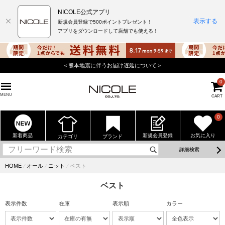
NICOLE公式アプリ
表示する
新規会員登録で500ポイントプレゼント！
アプリをダウンロードして店舗でも使える！
店舗でもポイントが貯まる使えるニコル公式アプリをダウンロード！
0
MENU
CART
0
新着商品
新規会員登録
お気に入り
カテゴリ
ブランド
詳細検索
HOME
⁄
オール
⁄
ニット
⁄
ベスト
ベスト
表示件数
在庫
表示順
カラー