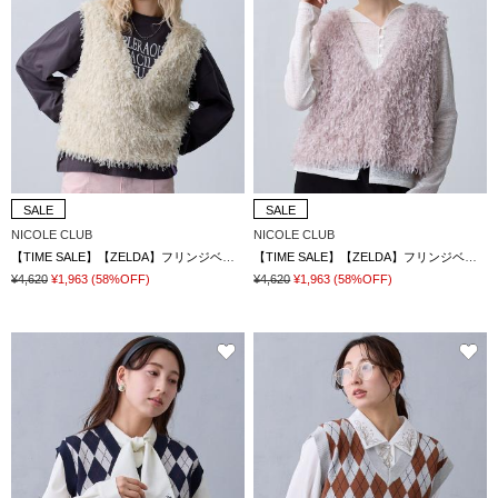
SALE
SALE
NICOLE CLUB
NICOLE CLUB
【TIME SALE】【ZELDA】フリンジベスト
【TIME SALE】【ZELDA】フリンジベスト
¥4,620
¥1,963
(58%OFF)
¥4,620
¥1,963
(58%OFF)