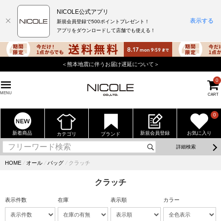
NICOLE公式アプリ
表示する
新規会員登録で500ポイントプレゼント！
アプリをダウンロードして店舗でも使える！
＜熊本地震に伴うお届け遅延について＞
0
MENU
CART
0
新着商品
新規会員登録
お気に入り
カテゴリ
ブランド
詳細検索
HOME
⁄
オール
⁄
バッグ
⁄
クラッチ
クラッチ
表示件数
在庫
表示順
カラー