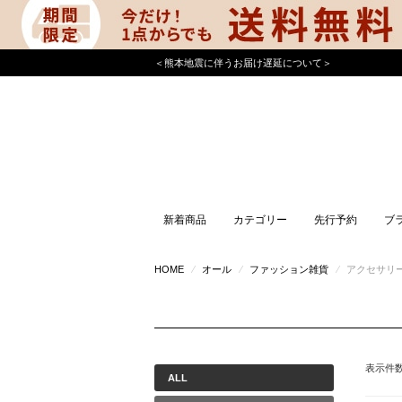
＜熊本地震に伴うお届け遅延について＞
新着商品
カテゴリー
先行予約
ブ
HOME
⁄
オール
⁄
ファッション雑貨
⁄
アクセサリ
表示件
ALL