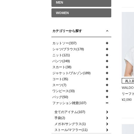
MEN
WOMEN
カテゴリーから探す
カットソー(337)
シャツ/ブラウス(178)
ニット(121)
パンツ(249)
スカート(38)
ジャケット/ブルゾン(189)
コート(35)
再入
スーツ(7)
WALDO
ワンピース(33)
リーフ
バッグ(50)
¥2,090
ファッション雑貨(107)
全てのアイテム(107)
手袋(2)
メガネ/サングラス(1)
ストール/マフラー(11)