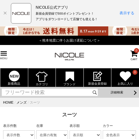
NICOLE公式アプリ
表示する
新規会員登録で500ポイントプレゼント！
アプリをダウンロードして店舗でも使える！
＜熊本地震に伴うお届け遅延について＞
0
MENU
CART
0
新着商品
新規会員登録
お気に入り
カテゴリ
ブランド
詳細検索
HOME
⁄
メンズ
⁄
スーツ
スーツ
表示件数
在庫
表示順
カラー