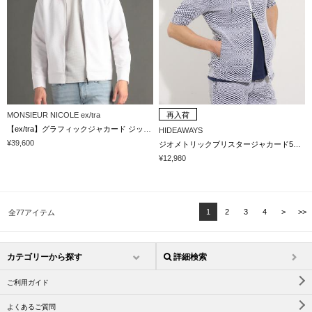
MONSIEUR NICOLE ex/tra
再入荷
【ex/tra】グラフィックジャカード ジップアップフーディ
HIDEAWAYS
¥39,600
ジオメトリックブリスタージャカード5分袖パーカー
¥12,980
1
2
3
4
>
>>
全77アイテム
カテゴリーから探す
詳細検索
ご利用ガイド
よくあるご質問