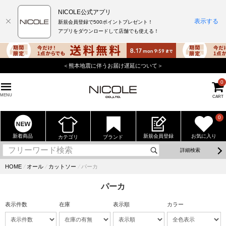
NICOLE公式アプリ
表示する
新規会員登録で500ポイントプレゼント！
アプリをダウンロードして店舗でも使える！
店舗でもポイントが貯まる使えるニコル公式アプリをダウンロード！
0
MENU
CART
0
新着商品
新規会員登録
お気に入り
カテゴリ
ブランド
詳細検索
HOME
⁄
オール
⁄
カットソー
⁄
パーカ
パーカ
表示件数
在庫
表示順
カラー