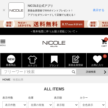
NICOLE公式アプリ
表示する
新規会員登録で500ポイントプレゼント！
アプリをダウンロードして店舗でも使える！
＜熊本地震に伴うお届け遅延について＞
0
MENU
CART
0
新着商品
新規会員登録
お気に入り
カテゴリ
ブランド
詳細検索
HOME
⁄
検索結果
ALL ITEMS
表示件数
在庫
表示順
カラー