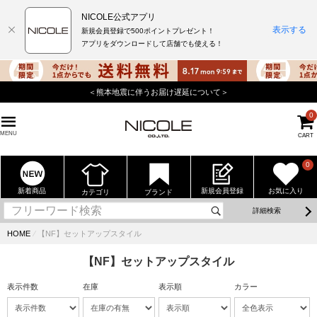
NICOLE公式アプリ
表示する
新規会員登録で500ポイントプレゼント！
アプリをダウンロードして店舗でも使える！
＜熊本地震に伴うお届け遅延について＞
0
MENU
CART
0
新着商品
新規会員登録
お気に入り
カテゴリ
ブランド
詳細検索
HOME
⁄
【NF】セットアップスタイル
【NF】セットアップスタイル
表示件数
在庫
表示順
カラー