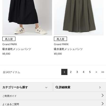
再入荷
再入荷
Grand PARK
Grand PARK
吸水速乾メッシュパンツ
吸水速乾メッシュパンツ
¥8,690
¥8,690
1
2
3
4
5
>
>>
全143アイテム
カテゴリーから探す
詳細検索
ご利用ガイド
よくあるご質問