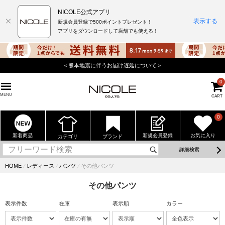
NICOLE公式アプリ
表示する
新規会員登録で500ポイントプレゼント！
アプリをダウンロードして店舗でも使える！
＜熊本地震に伴うお届け遅延について＞
0
MENU
CART
0
新着商品
新規会員登録
お気に入り
カテゴリ
ブランド
詳細検索
HOME
⁄
レディース
⁄
パンツ
⁄
その他パンツ
その他パンツ
表示件数
在庫
表示順
カラー