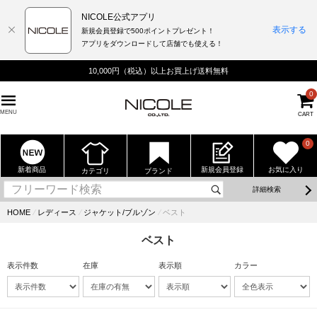
NICOLE公式アプリ
表示する
新規会員登録で500ポイントプレゼント！
アプリをダウンロードして店舗でも使える！
10,000円（税込）以上お買上げ送料無料
0
MENU
CART
0
新着商品
新規会員登録
お気に入り
カテゴリ
ブランド
詳細検索
HOME
⁄
レディース
⁄
ジャケット/ブルゾン
⁄
ベスト
ベスト
表示件数
在庫
表示順
カラー