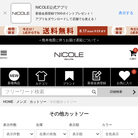
NICOLE公式アプリ
表示する
新規会員登録で500ポイントプレゼント！
アプリをダウンロードして店舗でも使える！
＜熊本地震に伴うお届け遅延について＞
0
MENU
CART
0
新着商品
新規会員登録
お気に入り
カテゴリ
ブランド
詳細検索
HOME
⁄
メンズ
⁄
カットソー
⁄
その他カットソー
その他カットソー
表示件数
在庫
表示順
カラー