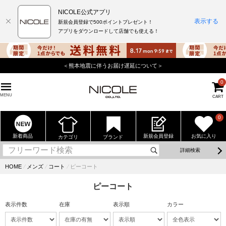
NICOLE公式アプリ
表示する
新規会員登録で500ポイントプレゼント！
アプリをダウンロードして店舗でも使える！
＜熊本地震に伴うお届け遅延について＞
0
MENU
CART
0
新着商品
新規会員登録
お気に入り
カテゴリ
ブランド
詳細検索
HOME
⁄
メンズ
⁄
コート
⁄
ピーコート
ピーコート
表示件数
在庫
表示順
カラー