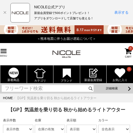
NICOLE公式アプリ
表示する
新規会員登録で500ポイントプレゼント！
アプリをダウンロードして店舗でも使える！
＜熊本地震に伴うお届け遅延について＞
0
MENU
CART
0
新着商品
新規会員登録
お気に入り
カテゴリ
ブランド
詳細検索
HOME
⁄
【GP】気温差を乗り切る 秋から始めるライトアウター
【GP】気温差を乗り切る 秋から始めるライトアウター
表示件数
在庫
表示順
カラー