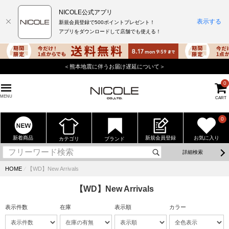
NICOLE公式アプリ
表示する
新規会員登録で500ポイントプレゼント！
アプリをダウンロードして店舗でも使える！
＜熊本地震に伴うお届け遅延について＞
0
MENU
CART
0
新着商品
新規会員登録
お気に入り
カテゴリ
ブランド
詳細検索
HOME
⁄
【WD】New Arrivals
【WD】New Arrivals
表示件数
在庫
表示順
カラー