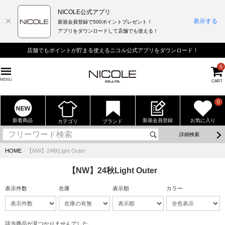
NICOLE公式アプリ
表示する
新規会員登録で500ポイントプレゼント！
アプリをダウンロードして店舗でも使える！
店舗でもポイントが貯まる使えるニコル公式アプリをダウンロード！
0
MENU
CART
0
新着商品
新規会員登録
お気に入り
カテゴリ
ブランド
詳細検索
HOME
⁄
【NW】24秋Light Outer
【NW】24秋Light Outer
表示件数
在庫
表示順
カラー
該当商品が見つかりませんでした。