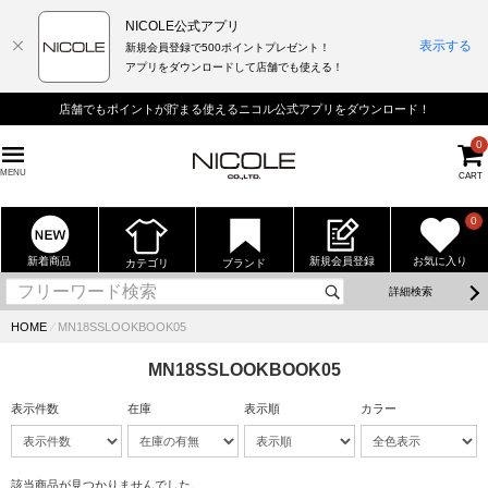
NICOLE公式アプリ
表示する
新規会員登録で500ポイントプレゼント！
アプリをダウンロードして店舗でも使える！
店舗でもポイントが貯まる使えるニコル公式アプリをダウンロード！
0
MENU
CART
0
新着商品
新規会員登録
お気に入り
カテゴリ
ブランド
詳細検索
HOME
⁄
MN18SSLOOKBOOK05
MN18SSLOOKBOOK05
表示件数
在庫
表示順
カラー
該当商品が見つかりませんでした。