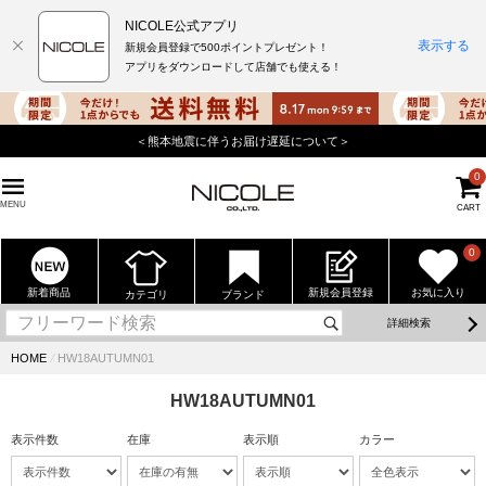
NICOLE公式アプリ
表示する
新規会員登録で500ポイントプレゼント！
アプリをダウンロードして店舗でも使える！
＜熊本地震に伴うお届け遅延について＞
0
MENU
CART
0
新着商品
新規会員登録
お気に入り
カテゴリ
ブランド
詳細検索
HOME
⁄
HW18AUTUMN01
HW18AUTUMN01
表示件数
在庫
表示順
カラー