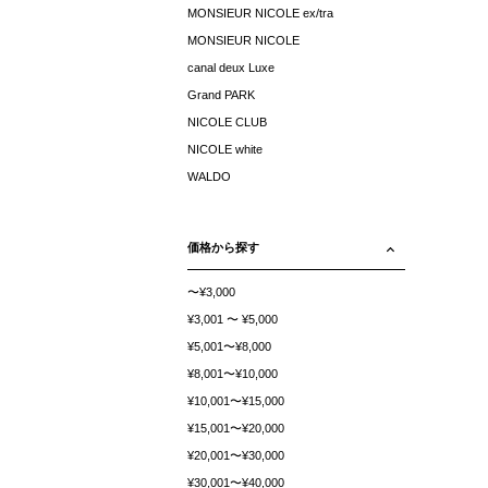
MONSIEUR NICOLE ex/tra
MONSIEUR NICOLE
canal deux Luxe
Grand PARK
NICOLE CLUB
NICOLE white
WALDO
価格から探す
〜¥3,000
¥3,001 〜 ¥5,000
¥5,001〜¥8,000
¥8,001〜¥10,000
¥10,001〜¥15,000
¥15,001〜¥20,000
¥20,001〜¥30,000
¥30,001〜¥40,000