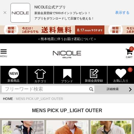
NICOLE公式アプリ
表示する
新規会員登録で500ポイントプレゼント！
アプリをダウンロードして店舗でも使える！
＜熊本地震に伴うお届け遅延について＞
0
MENU
CART
0
新着商品
新規会員登録
お気に入り
カテゴリ
ブランド
詳細検索
HOME
⁄
MENS PICK UP_LIGHT OUTER
MENS PICK UP_LIGHT OUTER