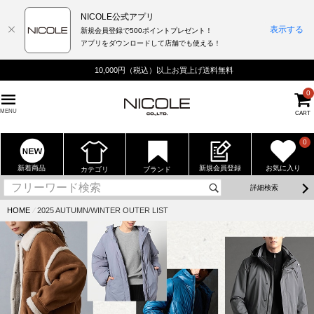
NICOLE公式アプリ
表示する
新規会員登録で500ポイントプレゼント！
アプリをダウンロードして店舗でも使える！
10,000円（税込）以上お買上げ送料無料
0
MENU
CART
0
新着商品
新規会員登録
お気に入り
カテゴリ
ブランド
詳細検索
HOME
⁄
2025 AUTUMN/WINTER OUTER LIST