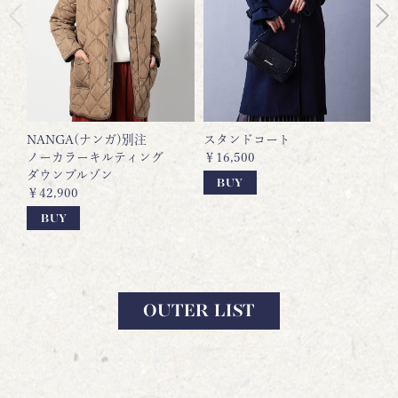
NANGA(ナンガ)別注
スタンドコート
【
ノーカラーキルティング
￥16,500
ダ
ダウンブルゾン
￥2
BUY
￥42,900
BUY
OUTER LIST