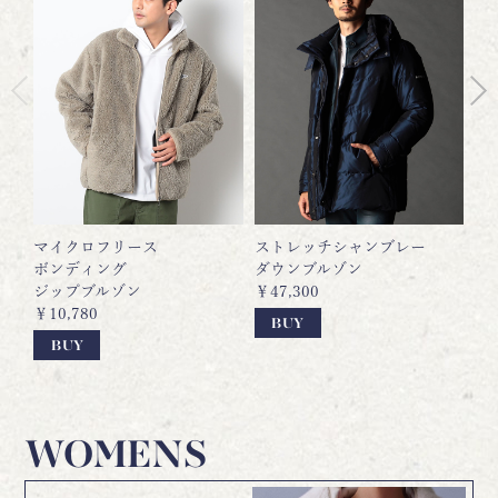
マイクロフリース
ストレッチシャンブレー
マ
ボンディング
ダウンブルゾン
ム
ジップブルゾン
￥47,300
ナ
￥10,780
￥2
BUY
BUY
WOMENS