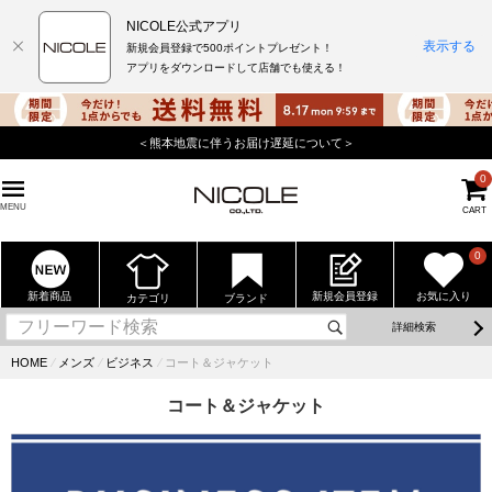
NICOLE公式アプリ
表示する
新規会員登録で500ポイントプレゼント！
アプリをダウンロードして店舗でも使える！
＜熊本地震に伴うお届け遅延について＞
0
MENU
CART
0
新着商品
新規会員登録
お気に入り
カテゴリ
ブランド
詳細検索
HOME
⁄
メンズ
⁄
ビジネス
⁄
コート＆ジャケット
コート＆ジャケット