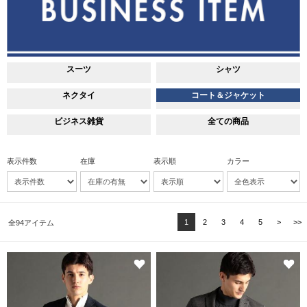
スーツ
シャツ
ネクタイ
コート＆ジャケット
ビジネス雑貨
全ての商品
表示件数
在庫
表示順
カラー
1
2
3
4
5
>
>>
全94アイテム