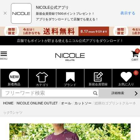
NICOLE公式アプリ
表示する
新規会員登録で500ポイントプレゼント！
アプリをダウンロードして店舗でも使える！
店舗でもポイントが貯まる使えるニコル公式アプリをダウンロード！
0
MENU
CART
0
新着商品
新規会員登録
お気に入り
カテゴリ
ブランド
詳細検索
HOME
⁄
NICOLE ONLINE OUTLET
⁄
オール
⁄
カットソー
⁄
総柄ロゴプリントクルーネ
ックTシャツ