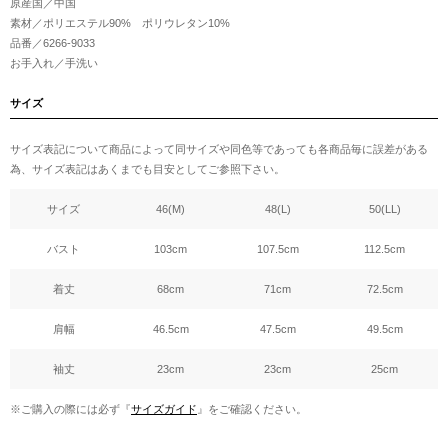
原産国／中国
素材／ポリエステル90% ポリウレタン10%
品番／6266-9033
お手入れ／手洗い
サイズ
サイズ表記について商品によって同サイズや同色等であっても各商品毎に誤差がある
為、サイズ表記はあくまでも目安としてご参照下さい。
サイズ
46(M)
48(L)
50(LL)
バスト
103cm
107.5cm
112.5cm
着丈
68cm
71cm
72.5cm
肩幅
46.5cm
47.5cm
49.5cm
袖丈
23cm
23cm
25cm
※ご購入の際には必ず『
サイズガイド
』をご確認ください。