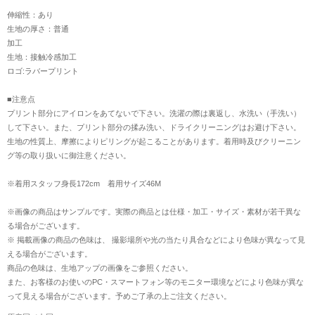
伸縮性：あり
生地の厚さ：普通
加工
生地：接触冷感加工
ロゴ:ラバープリント
■注意点
プリント部分にアイロンをあてないで下さい。洗濯の際は裏返し、水洗い（手洗い）
して下さい。また、プリント部分の揉み洗い、ドライクリーニングはお避け下さい。
生地の性質上、摩擦によりピリングが起こることがあります。着用時及びクリーニン
グ等の取り扱いに御注意ください。
※着用スタッフ身長172cm 着用サイズ46M
※画像の商品はサンプルです。実際の商品とは仕様・加工・サイズ・素材が若干異な
る場合がございます。
※ 掲載画像の商品の色味は、 撮影場所や光の当たり具合などにより色味が異なって見
える場合がございます。
商品の色味は、生地アップの画像をご参照ください。
また、お客様のお使いのPC・スマートフォン等のモニター環境などにより色味が異な
って見える場合がございます。予めご了承の上ご注文ください。