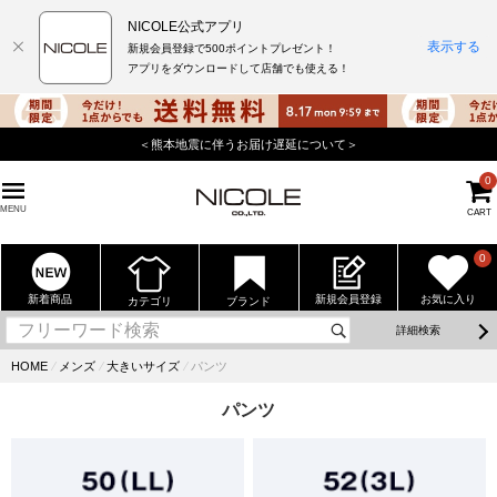
NICOLE公式アプリ
表示する
新規会員登録で500ポイントプレゼント！
アプリをダウンロードして店舗でも使える！
＜熊本地震に伴うお届け遅延について＞
0
MENU
CART
0
新着商品
新規会員登録
お気に入り
カテゴリ
ブランド
詳細検索
HOME
⁄
メンズ
⁄
大きいサイズ
⁄
パンツ
パンツ