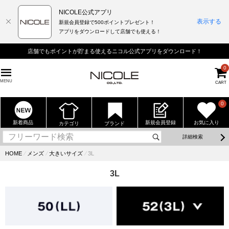
NICOLE公式アプリ
表示する
新規会員登録で500ポイントプレゼント！
アプリをダウンロードして店舗でも使える！
店舗でもポイントが貯まる使えるニコル公式アプリをダウンロード！
0
MENU
CART
0
新着商品
新規会員登録
お気に入り
カテゴリ
ブランド
詳細検索
HOME
⁄
メンズ
⁄
大きいサイズ
⁄
3L
3L