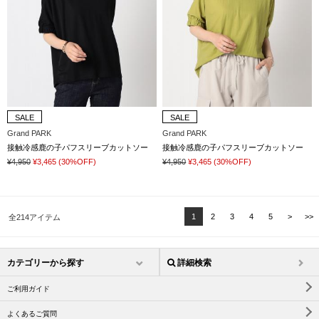
SALE
SALE
Grand PARK
Grand PARK
接触冷感鹿の子パフスリーブカットソー
接触冷感鹿の子パフスリーブカットソー
¥4,950
¥3,465
(30%OFF)
¥4,950
¥3,465
(30%OFF)
1
2
3
4
5
>
>>
全214アイテム
カテゴリーから探す
詳細検索
ご利用ガイド
よくあるご質問