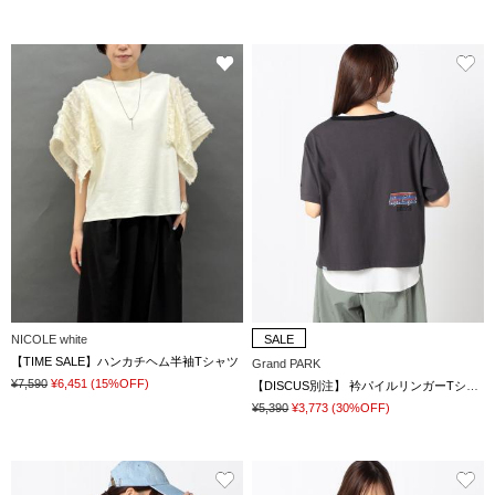
NICOLE white
SALE
【TIME SALE】ハンカチヘム半袖Tシャツ
Grand PARK
¥7,590
¥6,451
(15%OFF)
【DISCUS別注】 衿パイルリンガーTシャツ
¥5,390
¥3,773
(30%OFF)