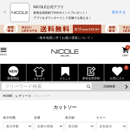
NICOLE公式アプリ
表示する
新規会員登録で500ポイントプレゼント！
アプリをダウンロードして店舗でも使える！
＜熊本地震に伴うお届け遅延について＞
0
MENU
CART
0
新着商品
新規会員登録
お気に入り
カテゴリ
ブランド
詳細検索
HOME
⁄
レディース
⁄
カットソー
カットソー
表示件数
在庫
表示順
カラー