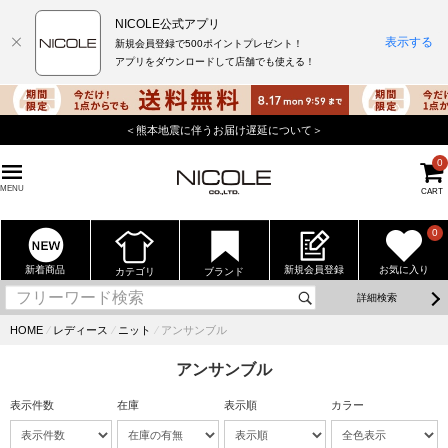
NICOLE公式アプリ
表示する
新規会員登録で500ポイントプレゼント！
アプリをダウンロードして店舗でも使える！
＜熊本地震に伴うお届け遅延について＞
0
MENU
CART
0
新着商品
新規会員登録
お気に入り
カテゴリ
ブランド
詳細検索
HOME
⁄
レディース
⁄
ニット
⁄
アンサンブル
アンサンブル
表示件数
在庫
表示順
カラー