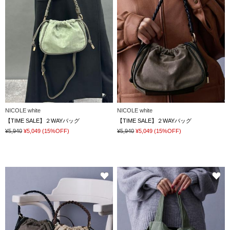
NICOLE white
NICOLE white
【TIME SALE】２WAYバッグ
【TIME SALE】２WAYバッグ
¥5,940
¥5,049
(15%OFF)
¥5,940
¥5,049
(15%OFF)