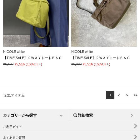
NICOLE white
NICOLE white
【TIME SALE】２ＷＡＹトートＢＡＧ
【TIME SALE】２ＷＡＹトートＢＡＧ
¥6,490
¥5,516
(15%OFF)
¥6,490
¥5,516
(15%OFF)
1
2
>
>>
全21アイテム
カテゴリーから探す
詳細検索
ご利用ガイド
よくあるご質問