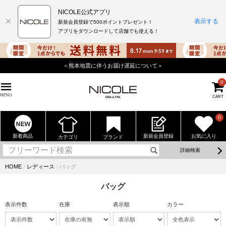
NICOLE公式アプリ
表示する
新規会員登録で500ポイントプレゼント！
アプリをダウンロードして店舗でも使える！
うお届け遅延について＞
店舗でもポイントが貯まる使
0
MENU
CART
0
新着商品
新規会員登録
お気に入り
カテゴリ
ブランド
詳細検索
HOME
⁄
レディース
⁄
バッグ
バッグ
表示件数
在庫
表示順
カラー