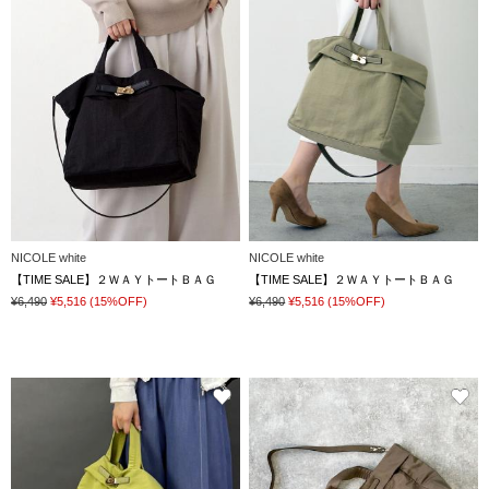
NICOLE white
NICOLE white
【TIME SALE】２ＷＡＹトートＢＡＧ
【TIME SALE】２ＷＡＹトートＢＡＧ
¥6,490
¥5,516
(15%OFF)
¥6,490
¥5,516
(15%OFF)