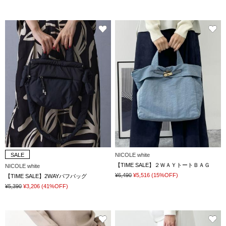
SALE
NICOLE white
【TIME SALE】２ＷＡＹトートＢＡＧ
NICOLE white
¥6,490
¥5,516
(15%OFF)
【TIME SALE】2WAYパフバッグ
¥5,390
¥3,206
(41%OFF)