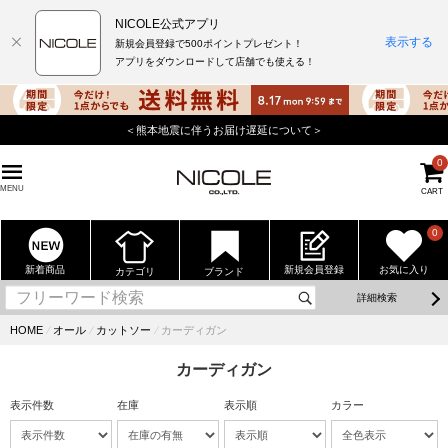
NICOLE公式アプリ
表示する
新規会員登録で500ポイントプレゼント！
アプリをダウンロードして店舗でも使える！
＜熊本地震に伴うお届け遅延について＞
0
MENU
CART
0
新着商品
新規会員登録
お気に入り
カテゴリ
ブランド
詳細検索
HOME
⁄
オール
⁄
カットソー
⁄
カーディガン
カーディガン
表示件数
在庫
表示順
カラー