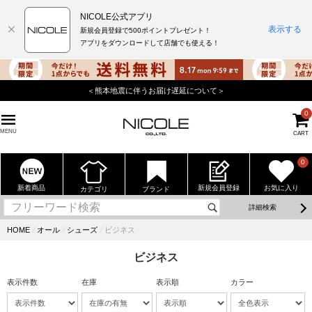
NICOLE公式アプリ
表示する
新規会員登録で500ポイントプレゼント！
アプリをダウンロードして店舗でも使える！
＜熊本地震に伴うお届け遅延について＞
0
MENU
CART
0
新着商品
新規会員登録
お気に入り
カテゴリ
ブランド
詳細検索
HOME
⁄
オール
⁄
シューズ
⁄
ビジネス
ビジネス
表示件数
在庫
表示順
カラー