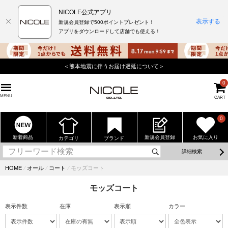
NICOLE公式アプリ
表示する
新規会員登録で500ポイントプレゼント！
アプリをダウンロードして店舗でも使える！
＜熊本地震に伴うお届け遅延について＞
0
MENU
CART
0
新着商品
新規会員登録
お気に入り
カテゴリ
ブランド
詳細検索
HOME
⁄
オール
⁄
コート
⁄
モッズコート
モッズコート
表示件数
在庫
表示順
カラー