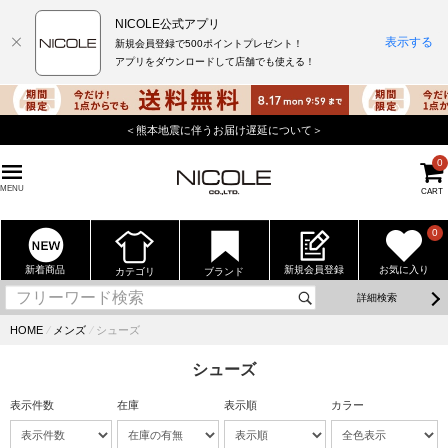
NICOLE公式アプリ
表示する
新規会員登録で500ポイントプレゼント！
アプリをダウンロードして店舗でも使える！
＜熊本地震に伴うお届け遅延について＞
0
MENU
CART
0
新着商品
新規会員登録
お気に入り
カテゴリ
ブランド
詳細検索
HOME
⁄
メンズ
⁄
シューズ
シューズ
表示件数
在庫
表示順
カラー