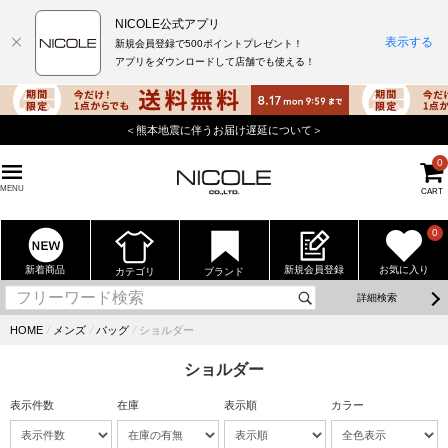
NICOLE公式アプリ
表示する
新規会員登録で500ポイントプレゼント！
アプリをダウンロードして店舗でも使える！
＜熊本地震に伴うお届け遅延について＞
0
MENU
CART
0
新着商品
新規会員登録
お気に入り
カテゴリ
ブランド
詳細検索
HOME
⁄
メンズ
⁄
バッグ
⁄
ショルダー
ショルダー
表示件数
在庫
表示順
カラー