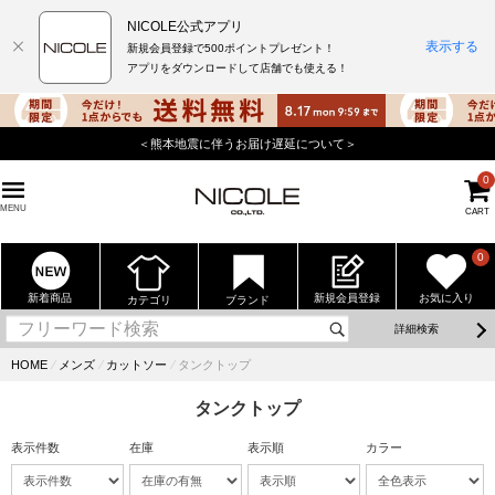
NICOLE公式アプリ
表示する
新規会員登録で500ポイントプレゼント！
アプリをダウンロードして店舗でも使える！
＜熊本地震に伴うお届け遅延について＞
0
MENU
CART
0
新着商品
新規会員登録
お気に入り
カテゴリ
ブランド
詳細検索
HOME
⁄
メンズ
⁄
カットソー
⁄
タンクトップ
タンクトップ
表示件数
在庫
表示順
カラー