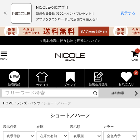
NICOLE公式アプリ
表示する
新規会員登録で500ポイントプレゼント！
アプリをダウンロードして店舗でも使える！
店舗でもポイントが貯まる使えるニコル公式アプリをダウンロ
0
MENU
CART
0
新着商品
新規会員登録
お気に入り
カテゴリ
ブランド
詳細検索
HOME
⁄
メンズ
⁄
パンツ
⁄
ショート／ハーフ
ショート／ハーフ
表示件数
在庫
表示順
カラー