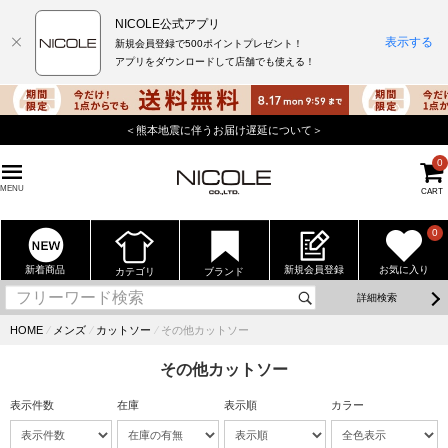
NICOLE公式アプリ
表示する
新規会員登録で500ポイントプレゼント！
アプリをダウンロードして店舗でも使える！
＜熊本地震に伴うお届け遅延について＞
0
MENU
CART
0
新着商品
新規会員登録
お気に入り
カテゴリ
ブランド
詳細検索
HOME
⁄
メンズ
⁄
カットソー
⁄
その他カットソー
その他カットソー
表示件数
在庫
表示順
カラー