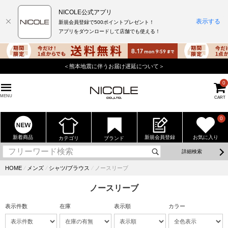
NICOLE公式アプリ
表示する
新規会員登録で500ポイントプレゼント！
アプリをダウンロードして店舗でも使える！
＜熊本地震に伴うお届け遅延について＞
0
MENU
CART
0
新着商品
新規会員登録
お気に入り
カテゴリ
ブランド
詳細検索
HOME
⁄
メンズ
⁄
シャツ/ブラウス
⁄
ノースリーブ
ノースリーブ
表示件数
在庫
表示順
カラー